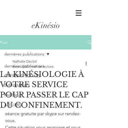
eKinésio
Post
dernières publications
Nathalie Dectot
dernières publications
8 avr. 2020
1 min de lecture
LA KINÉSIOLOGIE À
OFFRES SPÉCIALES
VOTRE SERVICE
ÉVÊNEMENTS
POUR PASSER LE CAP
PARTAGE
DU CONFINEMENT.
ATELIERS
séance gratuite par skype sur rendez-
vous.
Cette situation vous angoisse et vous 