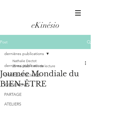
eKinésio
Post
dernières publications
Nathalie Dectot
dernières publications
25 mai 2020
1 min de lecture
Journée Mondiale du
OFFRES SPÉCIALES
BIEN-ÊTRE
ÉVÊNEMENTS
PARTAGE
ATELIERS